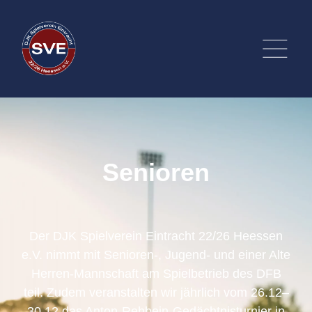
Senioren
Der DJK Spielverein Eintracht 22/26 Heessen
e.V. nimmt mit Senioren-, Jugend- und einer Alte
Herren-Mannschaft am Spielbetrieb des DFB
teil. Zudem veranstalten wir jährlich vom 26.12–
30.12 das Anton-Rehbein-Gedächtnisturnier in