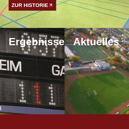
ZUR HISTORIE
Ergebnisse
Aktuelles
MEHR
MEHR
ERFAHREN
ERFAHREN